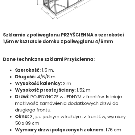
Szklarnia z poliwęglanu PRZYŚCIENNA o szerokości
1,5m w kształcie domku z poliwęglanu 4/6mm
Dane techniczne szklarni Przyścienna:
Szerokość:
1,5 m,
Długość:
4/6/8 m
Wysokość kalenicy:
2 m
Wysokość prostej ściany:
1,52 m
Drzwi:
POJEDYNCZE w JEDNYM z frontów. Istnieje
możliwość zamówienia dodatkowych drzwi do
drugiego frontu.
Okna:
2 , po jednym w każdym z frontów, wymiary
50 x 89 cm
Wymiary drzwi połączonych z oknem:
176 cm