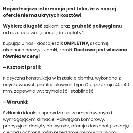
Najważniejsza informacja jest taka, że w naszej
ofercie nie ma ukrytych kosztów!
Wybierz długość
szklarni oraz
grubość poliwęglanu
–
od razu pojawi się cena „do zapłaty”
Kupując u nas- dostajesz
KOMPLETNĄ
szklarnię,
akcesoria haczyki, klamki, zamki.
Dostawa jest wliczona
również w cenę!
– Kształt i profil:
Klasyczna konstrukcja w kształcie domku, wykonana z
ocynkowanych profili stalowych typu C o przekroju 40×40
mm, zapewnia wytrzymałość i stabilność.
– Warunki:
Szklarnia idealnie sprawdza się w umiarkowanym i
wymagającym klimacie. Poliwęglan komorowy,
precyzyjnie docięty na wymiar, oferuje doskonałą izolację
cieplną i ochronę roślin przed zmiennymi warunkami