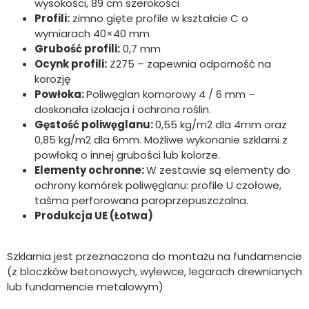
wysokości, 89 cm szerokości
Profili:
zimno gięte profile w kształcie C o
wymiarach 40×40 mm
Grubość profili:
0,7 mm
Ocynk profili:
Z275 – zapewnia odporność na
korozję
Powłoka:
Poliwęglan komorowy 4 / 6 mm –
doskonała izolacja i ochrona roślin.
Gęstość poliwęglanu:
0,55 kg/m2 dla 4mm oraz
0,85 kg/m2 dla 6mm. Możliwe wykonanie szklarni z
powłoką o innej grubości lub kolorze.
Elementy ochronne:
W zestawie są elementy do
ochrony komórek poliwęglanu: profile U czołowe,
taśma perforowana paroprzepuszczalna.
Produkcja UE (Łotwa)
Szklarnia jest przeznaczona do montażu na fundamencie
(z bloczków betonowych, wylewce, legarach drewnianych
lub fundamencie metalowym)