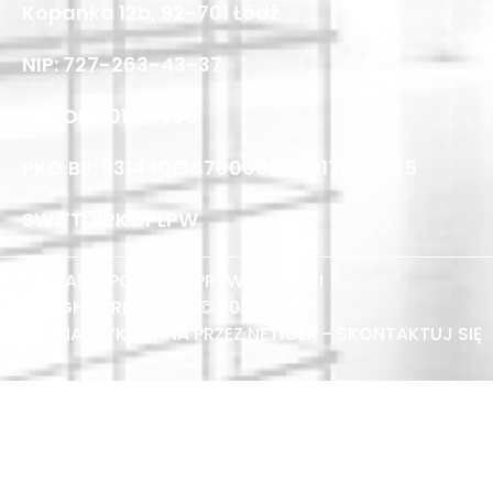
Kopanka 12b, 92-701 Łódź
NIP: 727-263-43-37
REGON: 101817036
PKO BP: 93144013870000000017303465
SWIFT: BPKOPLPW
REGULAMIN
POLITYKA PRYWATNOŚCI
ALL RIGHTS RESERVED © 2026
STRONA WYKONANA PRZEZ NETIGER - SKONTAKTUJ SIĘ