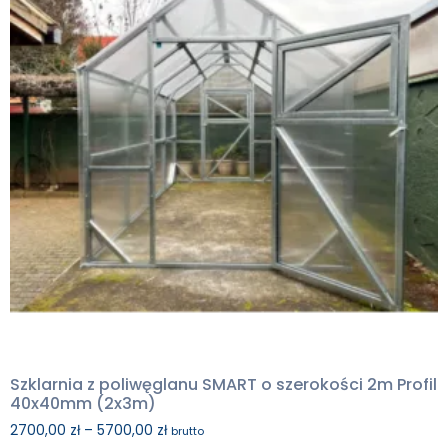
Szklarnia z poliwęglanu SMART o szerokości 2m Profil
40x40mm (2x3m)
2700,00
zł
–
5700,00
zł
brutto