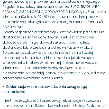
gwarantowanych prawnie lub na podstawie niniejszego
Regulaminu, należy kierować na adres „EURO TRADE LINE”
SPÓŁKA Z OGRANICZONĄ ODPOWIEDZIALNOŚCIĄ, ul. Franciszka
Klimczaka 10A lok. 5, 02-797 Warszawa, na adres poczty
elektronicznej: biuro@multi-projekt.eu, numer telefonu +48
662 026 242
Celem rozpatrzenia reklamacji Klient powinien przesłać lub
dostarczyć reklamowany Towar, jeżeli jest to możliwe
dołączając do niego dowód zakupu. Towar należy
dostarczyć lub przesłać na adres wskazany w pkt. 3.
Sprzedawca zobowiązuje się do rozpatrzenia każdej
reklamacji w terminie do 14 dni od dnia jej otrzymania.
W przypadku braków w reklamacji Sprzedawca wezwie
Klienta do jej uzupełnienia w niezbędnym zakresie
niezwłocznie, nie później jednak niż w terminie 7 dni, od daty
otrzymania wezwania przez Klienta.
X. Reklamacje w zakresie świadczenia usług drogą
elektroniczną
Klient może zgłaszać Sprzedawcy reklamacje w związku z
funkcjonowaniem Sklepu i korzystaniem z Usług. Reklamacje