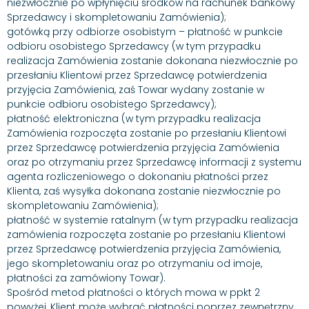
niezwłocznie po wpłynięciu środków na rachunek bankowy
Sprzedawcy i skompletowaniu Zamówienia);
gotówką przy odbiorze osobistym – płatność w punkcie
odbioru osobistego Sprzedawcy (w tym przypadku
realizacja Zamówienia zostanie dokonana niezwłocznie po
przesłaniu Klientowi przez Sprzedawcę potwierdzenia
przyjęcia Zamówienia, zaś Towar wydany zostanie w
punkcie odbioru osobistego Sprzedawcy);
płatność elektroniczna (w tym przypadku realizacja
Zamówienia rozpoczęta zostanie po przesłaniu Klientowi
przez Sprzedawcę potwierdzenia przyjęcia Zamówienia
oraz po otrzymaniu przez Sprzedawcę informacji z systemu
agenta rozliczeniowego o dokonaniu płatności przez
Klienta, zaś wysyłka dokonana zostanie niezwłocznie po
skompletowaniu Zamówienia);
płatność w systemie ratalnym (w tym przypadku realizacja
zamówienia rozpoczęta zostanie po przesłaniu Klientowi
przez Sprzedawcę potwierdzenia przyjęcia Zamówienia,
jego skompletowaniu oraz po otrzymaniu od imoje,
płatności za zamówiony Towar).
Spośród metod płatności o których mowa w ppkt 2
powyżej, Klient może wybrać płatności poprzez zewnętrzny