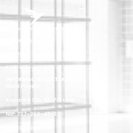
STRONA GŁÓWNA
OFERTA
KONTAKT
INFORMACJE KONTAKTOWE
Multi Projekt
Kopanka 12b, 92-701 Łódź
NIP: 727-263-43-37
REGON: 101817036