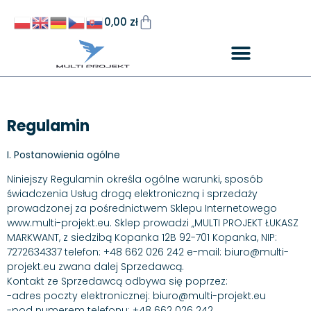
0,00
zł
Regulamin
I. Postanowienia ogólne
Niniejszy Regulamin określa ogólne warunki, sposób
świadczenia Usług drogą elektroniczną i sprzedaży
prowadzonej za pośrednictwem Sklepu Internetowego
www.multi-projekt.eu. Sklep prowadzi „MULTI PROJEKT ŁUKASZ
MARKWANT, z siedzibą Kopanka 12B 92-701 Kopanka, NIP:
7272634337 telefon: +48 662 026 242 e-mail: biuro@multi-
projekt.eu zwana dalej Sprzedawcą.
Kontakt ze Sprzedawcą odbywa się poprzez:
-adres poczty elektronicznej: biuro@multi-projekt.eu
-pod numerem telefonu: +48 662 026 242