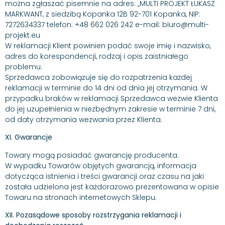
można zgłaszać pisemnie na adres: „MULTI PROJEKT ŁUKASZ
MARKWANT, z siedzibą Kopanka 12B 92-701 Kopanka, NIP:
7272634337 telefon: +48 662 026 242 e-mail: biuro@multi-
projekt.eu
W reklamacji Klient powinien podać swoje imię i nazwisko,
adres do korespondencji, rodzaj i opis zaistniałego
problemu.
Sprzedawca zobowiązuje się do rozpatrzenia każdej
reklamacji w terminie do 14 dni od dnia jej otrzymania. W
przypadku braków w reklamacji Sprzedawca wezwie Klienta
do jej uzupełnienia w niezbędnym zakresie w terminie 7 dni,
od daty otrzymania wezwania przez Klienta.
XI. Gwarancje
Towary mogą posiadać gwarancję producenta.
W wypadku Towarów objętych gwarancją, informacja
dotycząca istnienia i treści gwarancji oraz czasu na jaki
została udzielona jest każdorazowo prezentowana w opisie
Towaru na stronach internetowych Sklepu.
XII. Pozasądowe sposoby rozstrzygania reklamacji i