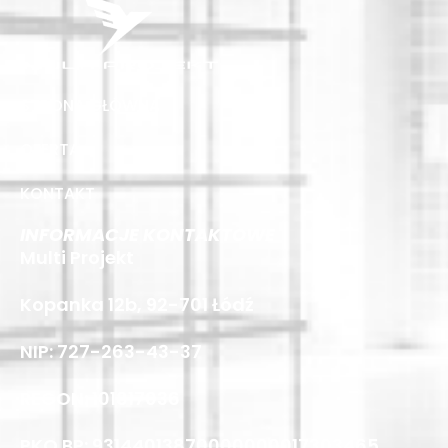
STRONA GŁÓWNA
OFERTA
KONTAKT
INFORMACJE KONTAKTOWE
Multi Projekt
Kopanka 12b, 92-701 Łódź
NIP: 727-263-43-37
REGON: 101817036
PKO BP: 93144013870000000017303465