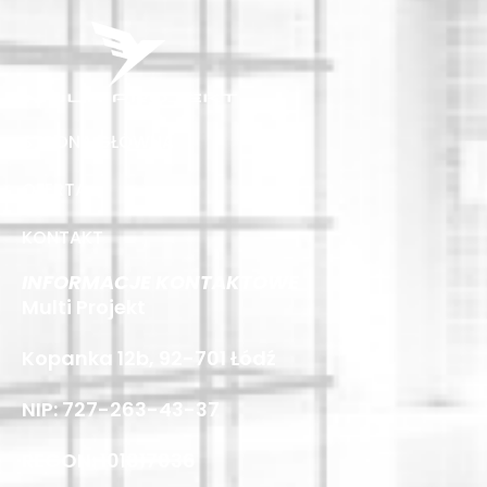
STRONA GŁÓWNA
OFERTA
KONTAKT
INFORMACJE KONTAKTOWE
Multi Projekt
Kopanka 12b, 92-701 Łódź
NIP: 727-263-43-37
REGON: 101817036