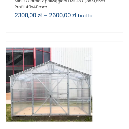
Mini szklarnia z poliwęglanu MICRO 1,85×1,85m
Profil 40x40mm
2300,00
zł
–
2600,00
zł
brutto