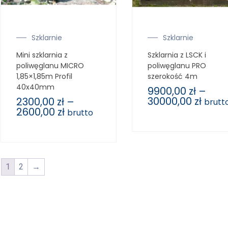
Szklarnie
Szklarnie
Mini szklarnia z
Szklarnia z LSCK i
poliwęglanu MICRO
poliwęglanu PRO
1,85×1,85m Profil
szerokość 4m
40x40mm
9900,00
zł
–
30000,00
zł
2300,00
zł
–
brutt
2600,00
zł
brutto
1
2
→