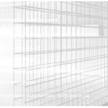
NFORMACJE KONTAKTOWE
ulti Projekt
opanka 12b, 92-701 Łódź
IP: 727-263-43-37
EGON: 101817036
KO BP: 93144013870000000017303465
WIFT: BPKOPLPW
 WYKONANA PRZEZ NETIGER - SKONTAKTUJ SIĘ