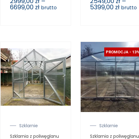
2999,00
zł
–
2549,00
zł
–
6699,00
zł
5399,00
zł
brutto
brutto
PROMOCJA - 13
Szklarnie
Szklarnie
Szklarnia z poliwęglanu
Szklarnia z poliwęglanu