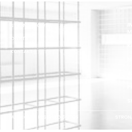
I
STRONA GŁÓWNA
M
OFERTA
K
KONTAKT
N
R
P
S
ALL RIGHTS RESERVED © 2026
STRONA