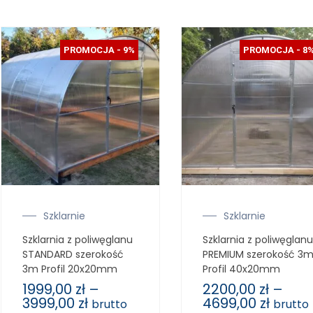
PROMOCJA - 9%
PROMOCJA - 8
Szklarnie
Szklarnie
Szklarnia z poliwęglanu
Szklarnia z poliwęglanu
STANDARD szerokość
PREMIUM szerokość 3
3m Profil 20x20mm
Profil 40x20mm
1999,00
zł
–
2200,00
zł
–
3999,00
zł
4699,00
zł
brutto
brutto