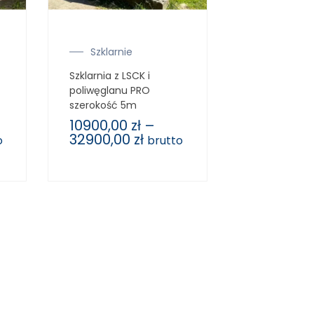
Szklarnie
Szklarnia z LSCK i
poliwęglanu PRO
szerokość 5m
10900,00
zł
–
32900,00
zł
o
brutto