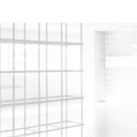
I
STRONA GŁÓWNA
M
OFERTA
K
KONTAKT
N
R
P
S