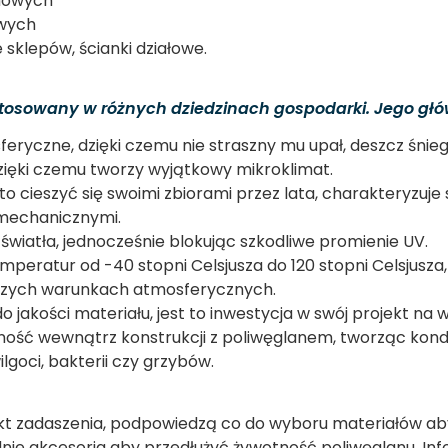
amowych
owych
sklepów, ścianki działowe.
tosowany w różnych dziedzinach gospodarki. Jego głów
ryczne, dzięki czemu nie straszny mu upał, deszcz śnieg
zięki czemu tworzy wyjątkowy mikroklimat.
 to cieszyć się swoimi zbiorami przez lata, charakteryzuj
 mechanicznymi.
wiatła, jednocześnie blokując szkodliwe promienie UV.
mperatur od -40 stopni Celsjusza do 120 stopni Celsjusza
szych warunkach atmosferycznych.
jakości materiału, jest to inwestycja w swój projekt na wi
ność wewnątrz konstrukcji z poliwęglanem, tworząc kond
oci, bakterii czy grzybów.
jekt zadaszenia, podpowiedzą co do wyboru materiałów aby
dnie akcesoria aby przedłużyć żywotność poliwęglanu. I