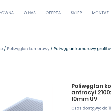
GŁÓWNA
O NAS
OFERTA
SKLEP
MONTAŻ
ne
/
Poliwęglan komorowy
/ Poliwęglan komorowy grafit
Poliwęglan k
antracyt 210
10mm UV
Czas dostawy: do 1