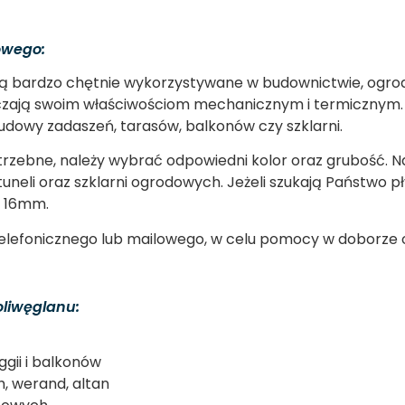
owego:
ą bardzo chętnie wykorzystywane w budownictwie, ogrodn
czają swoim właściwościom mechanicznym i termicznym. 
udowy zadaszeń, tarasów, balkonów czy szklarni.
trzebne, należy wybrać odpowiedni kolor oraz grubość. N
neli oraz szklarni ogrodowych. Jeżeli szukają Państwo pł
b 16mm.
lefonicznego lub mailowego, w celu pomocy w doborze o
oliwęglanu:
ggii i balkonów
 werand, altan