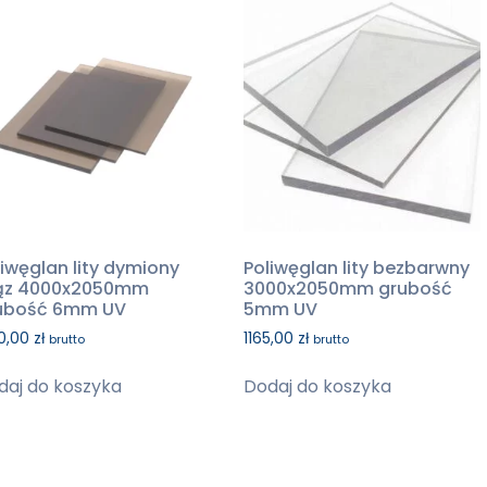
liwęglan lity dymiony
Poliwęglan lity bezbarwny
ąz 4000x2050mm
3000x2050mm grubość
ubość 6mm UV
5mm UV
0,00
zł
1165,00
zł
brutto
brutto
daj do koszyka
Dodaj do koszyka