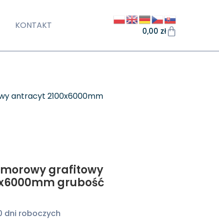
KONTAKT
0,00
zł
owy antracyt 2100x6000mm
omorowy grafitowy
0x6000mm grubość
0 dni roboczych