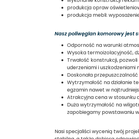
wykonanie konstrukcji rekl
produkcja opraw oświetleni
produkcja mebli: wyposażenie 
Nasz poliwęglan komorowy jest s
Odporność na warunki atmosfe
Wysoka termoizolacyjność, d
Trwałość konstrukcji, pozwoli
uderzeniami i uszkodzeniami
Doskonała przepuszczalność ś
Wytrzymałość na działanie te
egzamin nawet w najtrudniej
Atrakcyjna cena w stosunku do 
Duża wytrzymałość na wilgot
zapobiegamy powstawaniu wilg
Nasi specjaliści wycenią twój pro
stabilna, a także dobiorą odpowie