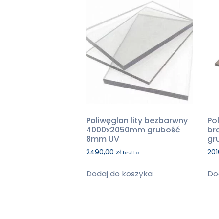
Poliwęglan lity bezbarwny
Po
4000x2050mm grubość
br
8mm UV
gr
2490,00
zł
201
brutto
Dodaj do koszyka
Do