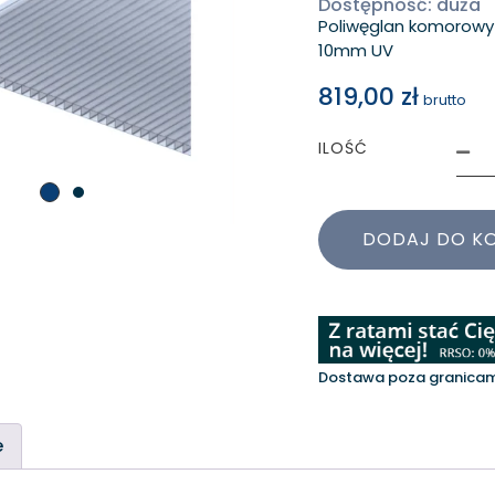
Dostępność: duża
Poliwęglan komorowy
10mm UV
819,00
zł
brutto
ILOŚĆ
DODAJ DO K
Dostawa poza granicami
e