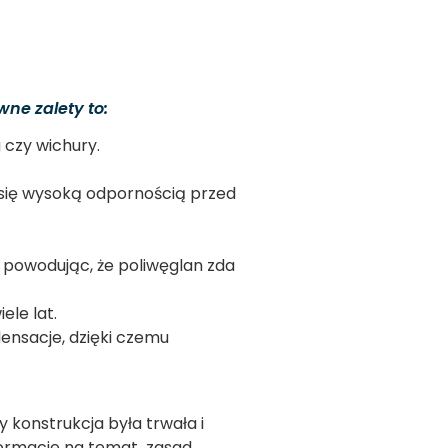
ne zalety to:
 czy wichury.
e się wysoką odpornością przed
, powodując, że poliwęglan zda
ele lat.
ensacje, dzięki czemu
 konstrukcja była trwała i
nformacje na temat zasad