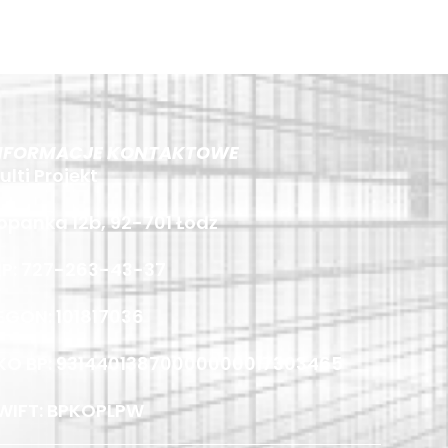
NFORMACJE KONTAKTOWE
ulti Projekt
opanka 12b, 92-701 Łódź
IP: 727-263-43-37
EGON: 101817036
KO BP: 93144013870000000017303465
WIFT: BPKOPLPW