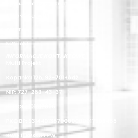
STRONA GŁÓWNA
OFERTA
KONTAKT
INFORMACJE KONTAKTOWE
Multi Projekt
Kopanka 12b, 92-701 Łódź
NIP: 727-263-43-37
REGON: 101817036
PKO BP: 93144013870000000017303465
SWIFT: BPKOPLPW