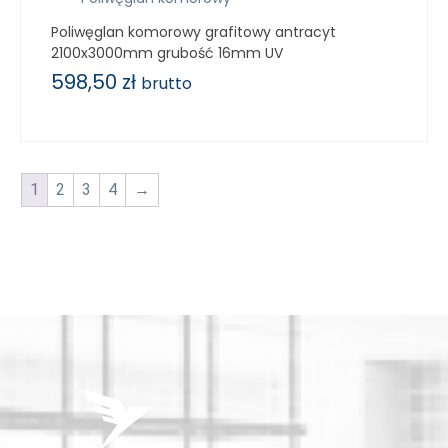
Poliwęglan komorowy grafitowy antracyt
2100x3000mm grubość 16mm UV
598,50
zł
brutto
1
2
3
4
→