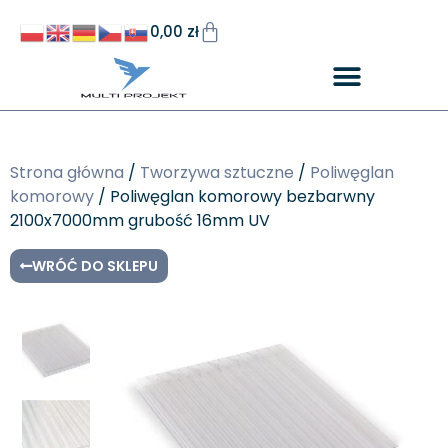
0,00
zł
Strona główna
/
Tworzywa sztuczne
/
Poliwęglan
komorowy
/ Poliwęglan komorowy bezbarwny
2100x7000mm grubość 16mm UV
WRÓĆ DO SKLEPU