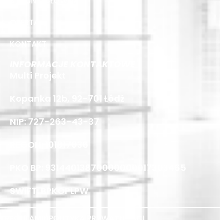
STRONA GŁÓWNA
OFERTA
KONTAKT
INFORMACJE KONTAKTOWE
Multi Projekt
Kopanka 12b, 92-701 Łódź
NIP: 727-263-43-37
REGON: 101817036
PKO BP: 93144013870000000017303465
SWIFT: BPKOPLPW
REGULAMIN
POLITYKA PRYWATNOŚCI