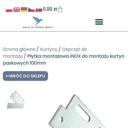
0,00
zł
Strona główna
/
Kurtyny
/
Osprzęt do
montażu
/ Płytka montażowa INOX do montażu kurtyn
paskowych 100mm
WRÓĆ DO SKLEPU