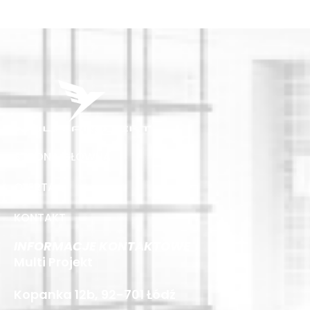
STRONA GŁÓWNA
OFERTA
KONTAKT
INFORMACJE KONTAKTOWE
Multi Projekt
Kopanka 12b, 92-701 Łódź