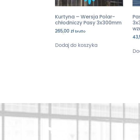
Kurtyna – Wersja Polar-
Pa
chłodniczy Pasy 3x300mm
3x
wz
265,00
zł
brutto
43
Dodaj do koszyka
Do