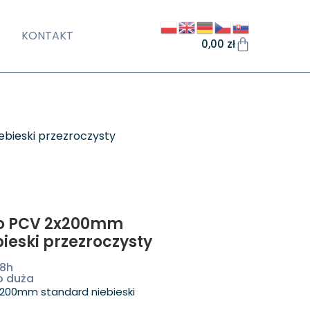
KONTAKT
0,00
zł
bieski przezroczysty
go PCV 2x200mm
ieski przezroczysty
48h
o duża
x200mm standard niebieski