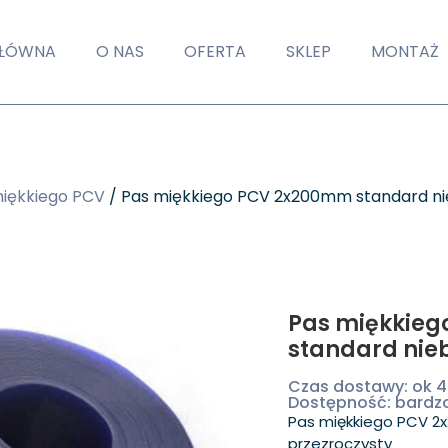
GŁÓWNA
O NAS
OFERTA
SKLEP
MONTAŻ
miękkiego PCV
/ Pas miękkiego PCV 2x200mm standard nie
Pas miękkie
standard nieb
Czas dostawy: ok 
Dostępność: bardz
Pas miękkiego PCV 2
przezroczysty