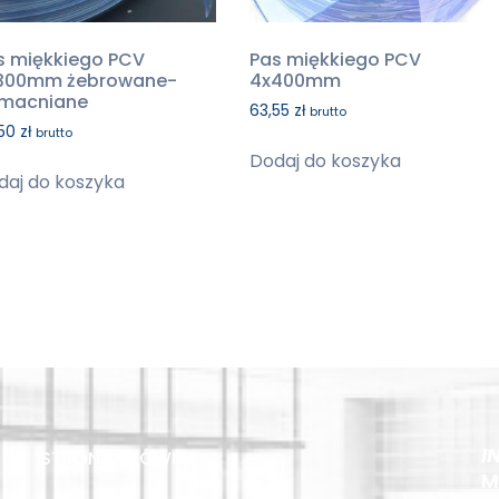
s miękkiego PCV
Pas miękkiego PCV
300mm żebrowane-
4x400mm
macniane
63,55
zł
brutto
,50
zł
brutto
Dodaj do koszyka
daj do koszyka
I
STRONA GŁÓWNA
M