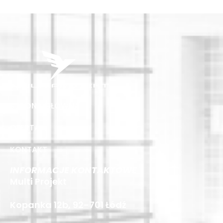
STRONA GŁÓWNA
OFERTA
KONTAKT
INFORMACJE KONTAKTOWE
Multi Projekt
Kopanka 12b, 92-701 Łódź