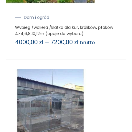
Dom i ogród
Wybieg /woliera /klatka dla kur, królików, ptaków
4×4,6,8,10,12m (opcje do wyboru)
4000,00
zł
–
7200,00
zł
brutto