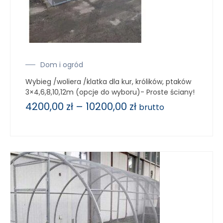
Dom i ogród
Wybieg /woliera /klatka dla kur, królików, ptaków
3×4,6,8,10,12m (opcje do wyboru)- Proste ściany!
4200,00
zł
–
10200,00
zł
brutto