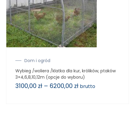
Dom i ogród
Wybieg /woliera /klatka dla kur, królików, ptaków
3×4,6,8,10,12m (opcje do wyboru)
3100,00
zł
–
6200,00
zł
brutto