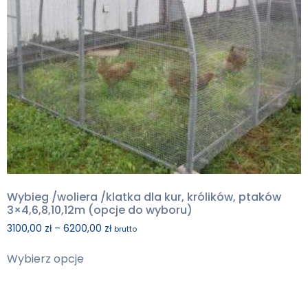
Wybieg /woliera /klatka dla kur, królików, ptaków
3×4,6,8,10,12m (opcje do wyboru)
3100,00
zł
–
6200,00
zł
brutto
Wybierz opcje