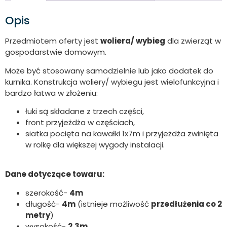
Opis
Przedmiotem oferty jest
woliera/ wybieg
dla zwierząt w
gospodarstwie domowym.
Może być stosowany samodzielnie lub jako dodatek do
kurnika. Konstrukcja woliery/ wybiegu jest wielofunkcyjna i
bardzo łatwa w złożeniu:
łuki są składane z trzech części,
front przyjeżdża w częściach,
siatka pocięta na kawałki 1x7m i przyjeżdża zwinięta
w rolkę dla większej wygody instalacji.
Dane dotyczące towaru:
szerokość-
4m
długość-
4m
(istnieje możliwość
przedłużenia co 2
metry
)
wysokość-
2,3m