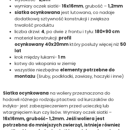
wymiary oczek siatki-
16x16mm
, grubość –
1,2mm
siatka ocynkowana
jest lutowana, co nadaje
dodatkową sztywność konstrukcji i zwiększa
trwałość produktu
liczba drzwi:
4
, po dwie z frontu i tyłu:
180×90 cm
materiał konstrukcji:
profil
ocynkowany
40x20mm
który posłuży więcej niż
50
lat
krok między łukami-
1 m
kotwy do wkopania w ziemię
wszystkie niezbędne
elementy potrzebne do
montażu
(śruby, podkładki, zawiasy, haczyki i inne)
Siatka ocynkowana
na woliery przeznaczona do
hodowli różnego rodzaju ptactwa: od kurczaków do
indyka- jest zabezpieczeniem przed ucieczką lub
wtargnięciem kun czy lisów. Wymiary oczek siatki –
16x16mm, grubość- 1,2mm. Jeśli woliera jest
potrzebna do mniejszych zwierząt, istnieje również