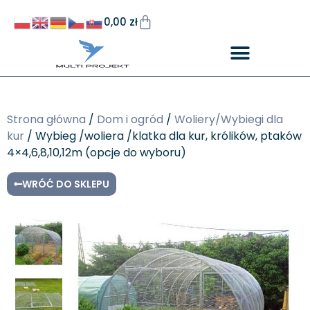
0,00
zł
Strona główna
/
Dom i ogród
/
Woliery/Wybiegi dla
kur
/ Wybieg /woliera /klatka dla kur, królików, ptaków
4×4,6,8,10,12m (opcje do wyboru)
WRÓĆ DO SKLEPU