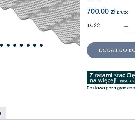
700,00
zł
brutto
ILOŚĆ
DODAJ DO K
Dostawa poza granicami
e