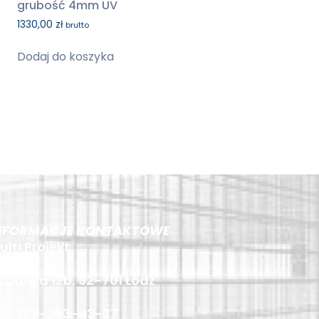
grubość 4mm UV
1330,00
zł
brutto
Dodaj do koszyka
NFORMACJE KONTAKTOWE
ulti Projekt
opanka 12b, 92-701 Łódź
IP: 727-263-43-37