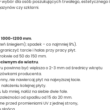
 wybór dla osób poszukujących trwałego, estetycznego i
azynów czy szklarni.
ć
1000-1200 mm
.
żeń śniegiem); spadek – co najmniej 9%).
graniczyć tarcie i hałas przy pracy płyt.
rokwie od 50 do 150 mm.
eciwnym do wiatru
.
oru powinna być większa o 2-3 mm od średnicy wkrętu
azówkami producenta.
nny, nie nawiercaj płyt na najwyższej łacie.
nałożeniu kolejnej płyty.
lub mniej, nałóż na siebie dwie fale.
zależności od spadku od 15 do 20 mm.
ne przed promieniami UV z jednej strony,
 słońca.