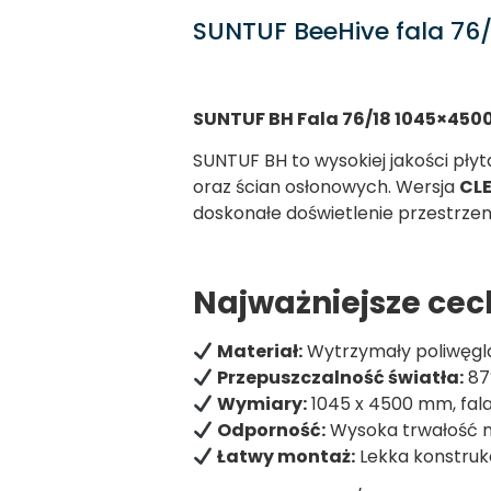
SUNTUF BeeHive fala 7
SUNTUF BH Fala 76/18 1045×4500
SUNTUF BH to wysokiej jakości płyt
oraz ścian osłonowych. Wersja
CL
doskonałe doświetlenie przestrze
Najważniejsze cec
Materiał:
Wytrzymały poliwęgl
Przepuszczalność światła:
87%
Wymiary:
1045 x 4500 mm, fal
Odporność:
Wysoka trwałość na
Łatwy montaż:
Lekka konstrukcj