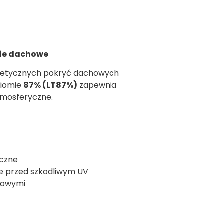
cie dachowe
 estetycznych pokryć dachowych
ziomie
87% (LT87%)
zapewnia
tmosferyczne.
iczne
ie przed szkodliwym UV
howymi