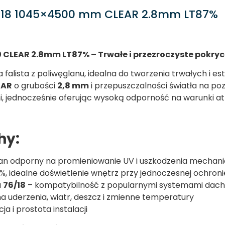
6/18 1045×4500 mm CLEAR 2.8mm LT87%
 CLEAR 2.8mm LT87% – Trwałe i przezroczyste pokry
a falista z poliwęglanu, idealna do tworzenia trwałych i
EAR
o grubości
2,8 mm
i przepuszczalności światła na po
ni, jednocześnie oferując wysoką odporność na warunki a
hy:
an odporny na promieniowanie UV i uszkodzenia mechan
, idealne doświetlenie wnętrz przy jednoczesnej ochron
a
76/18
– kompatybilność z popularnymi systemami dac
 uderzenia, wiatr, deszcz i zmienne temperatury
a i prostota instalacji