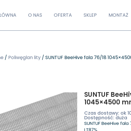
GŁÓWNA
O NAS
OFERTA
SKLEP
MONTAŻ
ne
/
Poliwęglan lity
/ SUNTUF BeeHive fala 76/18 1045×4
SUNTUF BeeHiv
1045×4500 m
Czas dostawy: ok 1
Dostępność: duża
SUNTUF BeeHive fala
LT87%