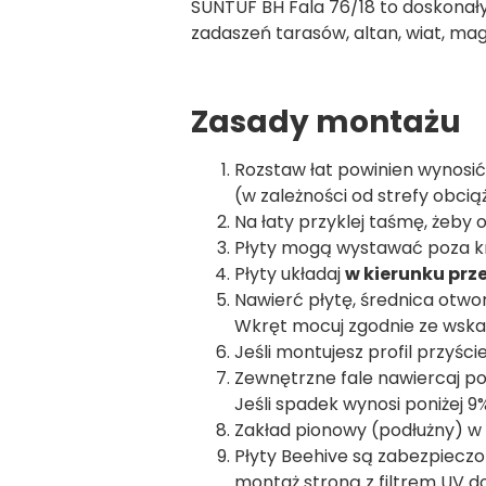
SUNTUF BH Fala 76/18 to doskonały
zadaszeń tarasów, altan, wiat, mag
Zasady montażu
Rozstaw łat powinien wynosi
(w zależności od strefy obcią
Na łaty przyklej taśmę, żeby o
Płyty mogą wystawać poza k
Płyty układaj
w kierunku prz
Nawierć płytę, średnica otw
Wkręt mocuj zgodnie ze wsk
Jeśli montujesz profil przyście
Zewnętrzne fale nawiercaj po 
Jeśli spadek wynosi poniżej 9% 
Zakład pionowy (podłużny) w 
Płyty Beehive są zabezpieczo
montaż stroną z filtrem UV do