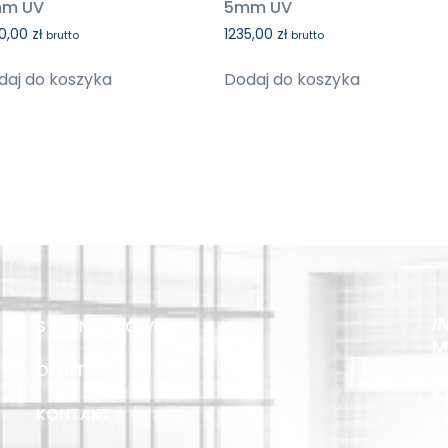
m UV
5mm UV
0,00
zł
1235,00
zł
brutto
brutto
daj do koszyka
Dodaj do koszyka
I
STRONA GŁÓWNA
M
OFERTA
K
KONTAKT
N