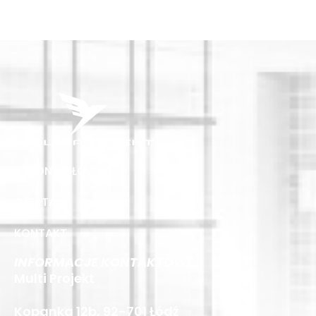
STRONA GŁÓWNA
OFERTA
KONTAKT
INFORMACJE KONTAKTOWE
Multi Projekt
Kopanka 12b, 92-701 Łódź