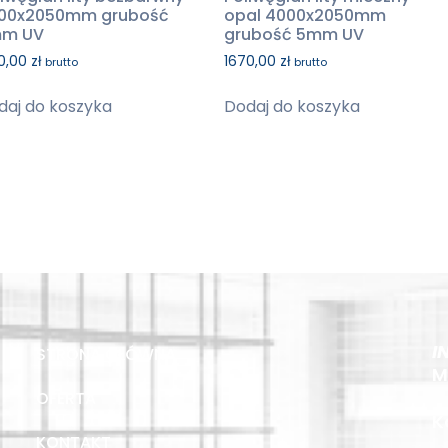
00x2050mm grubość
opal 4000x2050mm
m UV
grubość 5mm UV
0,00
zł
1670,00
zł
brutto
brutto
daj do koszyka
Dodaj do koszyka
I
STRONA GŁÓWNA
M
OFERTA
K
KONTAKT