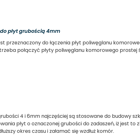
 do płyt grubością 4mm
 jest przeznaczony do łączenia płyt poliwęglanu komorowego.
 trzeba połączyć płyty poliwęglanu komorowego prostej ści
ubości 4 i 6mm najczęściej są stosowane do budowy szkl
sowania płyt o oznaczonej grubości do zadaszeń,
iż jest to
uższy okres czasu i załamać się wzdłuż komór.