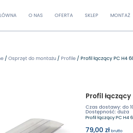
GŁÓWNA
O NAS
OFERTA
SKLEP
MONTAŻ
ne
/
Osprzęt do montażu
/
Profile
/ Profil łączący PC H4
Profil łączą
Czas dostawy: do 1
Dostępność: duża
Profil łączący PC H
79,00
zł
brutto