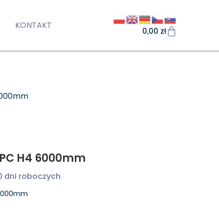
KONTAKT
0,00
zł
 6000mm
cy PC H4 6000mm
0 dni roboczych
4 6000mm