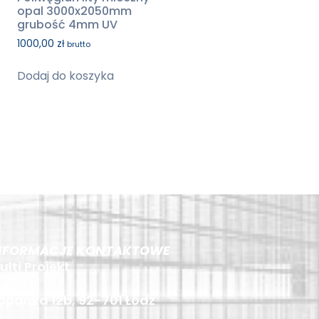
opal 3000x2050mm
grubość 4mm UV
1000,00
zł
brutto
Dodaj do koszyka
NFORMACJE KONTAKTOWE
ulti Projekt
opanka 12b, 92-701 Łódź