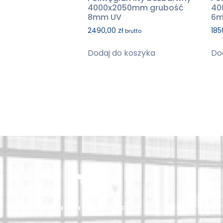
4000x2050mm grubość
40
8mm UV
6m
2490,00
zł
185
brutto
Dodaj do koszyka
Do