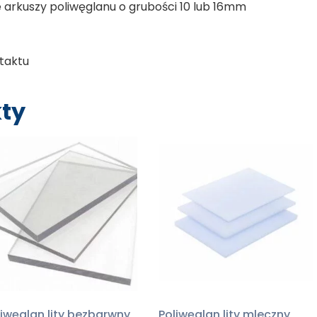
 arkuszy poliwęglanu o grubości 10 lub 16mm
taktu
ty
liwęglan lity bezbarwny
Poliwęglan lity mleczny