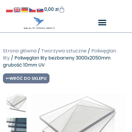
0,00
zł
Strona główna
/
Tworzywa sztuczne
/
Poliwęglan
lity
/ Poliwęglan lity bezbarwny 3000x2050mm
grubość 10mm UV
WRÓĆ DO SKLEPU