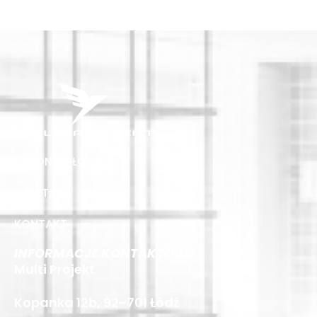
STRONA GŁÓWNA
OFERTA
KONTAKT
INFORMACJE KONTAKTOWE
Multi Projekt
Kopanka 12b, 92-701 Łódź