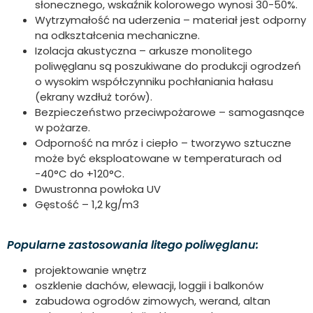
słonecznego, wskaźnik kolorowego wynosi 30-50%.
Wytrzymałość na uderzenia – materiał jest odporny
na odkształcenia mechaniczne.
Izolacja akustyczna – arkusze monolitego
poliwęglanu są poszukiwane do produkcji ogrodzeń
o wysokim współczynniku pochłaniania hałasu
(ekrany wzdłuż torów).
Bezpieczeństwo przeciwpożarowe – samogasnące
w pożarze.
Odporność na mróz i ciepło – tworzywo sztuczne
może być eksploatowane w temperaturach od
-40°C do +120°C.
Dwustronna powłoka UV
Gęstość – 1,2 kg/m3
Popularne zastosowania litego poliwęglanu:
projektowanie wnętrz
oszklenie dachów, elewacji, loggii i balkonów
zabudowa ogrodów zimowych, werand, altan