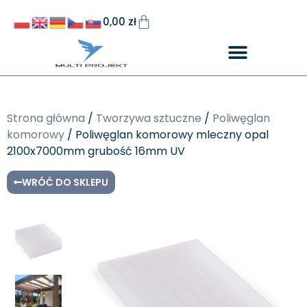
0,00
zł
Strona główna
/
Tworzywa sztuczne
/
Poliwęglan
komorowy
/ Poliwęglan komorowy mleczny opal
2100x7000mm grubość 16mm UV
WRÓĆ DO SKLEPU