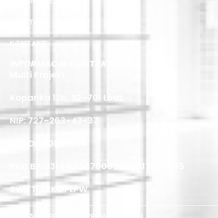
STRONA GŁÓWNA
OFERTA
KONTAKT
INFORMACJE KONTAKTOWE
Multi Projekt
Kopanka 12b, 92-701 Łódź
NIP: 727-263-43-37
REGON: 101817036
PKO BP: 93144013870000000017303465
SWIFT: BPKOPLPW
REGULAMIN
POLITYKA PRYWATNOŚCI