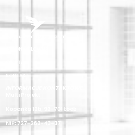
STRONA GŁÓWNA
OFERTA
KONTAKT
INFORMACJE KONTAKTOWE
Multi Projekt
Kopanka 12b, 92-701 Łódź
NIP: 727-263-43-37