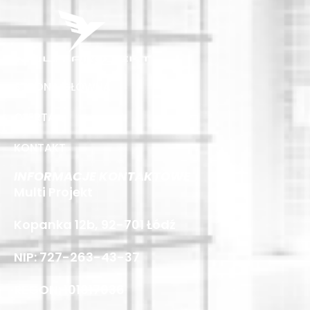
STRONA GŁÓWNA
OFERTA
KONTAKT
INFORMACJE KONTAKTOWE
Multi Projekt
Kopanka 12b, 92-701 Łódź
NIP: 727-263-43-37
REGON: 101817036