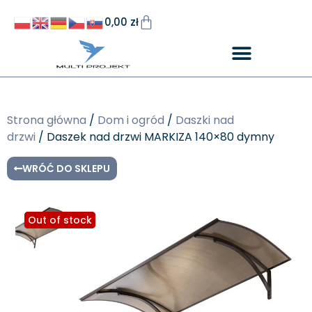
0,00
zł
Strona główna
/
Dom i ogród
/
Daszki nad
drzwi
/ Daszek nad drzwi MARKIZA 140×80 dymny
WRÓĆ DO SKLEPU
Out of stock
Out of stock