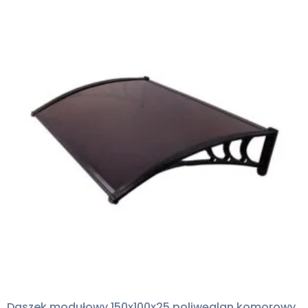
Daszek modułowy 150x100x25 poliwęglan komorowy