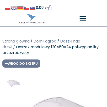
0,00
zł
Strona główna
/
Dom i ogród
/
Daszki nad
drzwi
/ Daszek modułowy 120×80×24 poliwęglan lity
przezroczysty
WRÓĆ DO SKLEPU