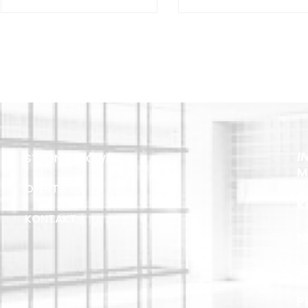
I
STRONA GŁÓWNA
M
OFERTA
K
KONTAKT
N
R
P