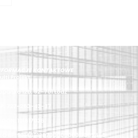
NFORMACJE KONTAKTOWE
ulti Projekt
opanka 12b, 92-701 Łódź
IP: 727-263-43-37
EGON: 101817036
KO BP: 93144013870000000017303465