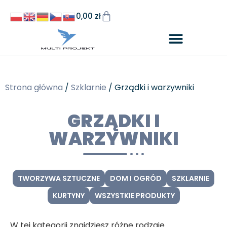
0,00
zł
Strona główna
/
Szklarnie
/ Grządki i warzywniki
GRZĄDKI I
WARZYWNIKI
TWORZYWA SZTUCZNE
DOM I OGRÓD
SZKLARNIE
KURTYNY
WSZYSTKIE PRODUKTY
W tej kategorii znajdziesz różne rodzaje