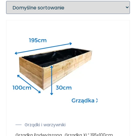
Grządki i warzywniki
Grządka Podwyższona „Grządka XL” 195x100cm