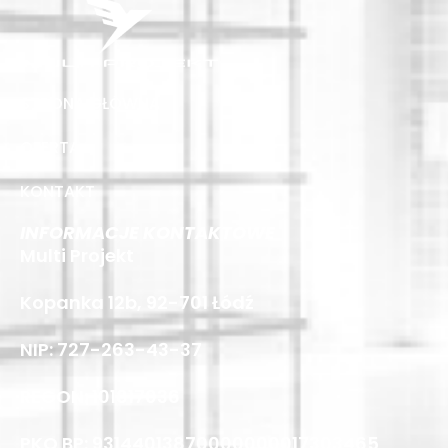
STRONA GŁÓWNA
OFERTA
KONTAKT
INFORMACJE KONTAKTOWE
Multi Projekt
Kopanka 12b, 92-701 Łódź
NIP: 727-263-43-37
REGON: 101817036
PKO BP: 93144013870000000017303465