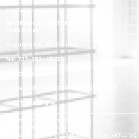
KONTAKT
INFORMACJE KONTAKTOWE
Multi Projekt
Kopanka 12b, 92-701 Łódź
NIP: 727-263-43-37
REGON: 101817036
PKO BP: 93144013870000000017303465
SWIFT: BPKOPLPW
REGULAMIN
POLITYKA PRYWATNOŚCI
ALL RIGHTS RESERVED © 2026
STRONA WYKONANA PRZEZ NETIGER - SKONTAKTUJ SIĘ