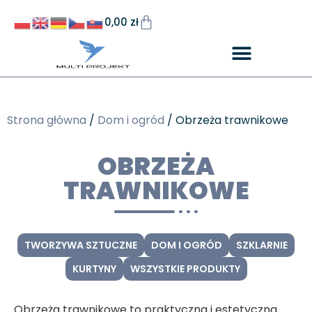
0,00
zł
Strona główna
/
Dom i ogród
/ Obrzeża trawnikowe
OBRZEŻA
TRAWNIKOWE
TWORZYWA SZTUCZNE
DOM I OGRÓD
SZKLARNIE
KURTYNY
WSZYSTKIE PRODUKTY
Obrzeża trawnikowe to praktyczna i estetyczna