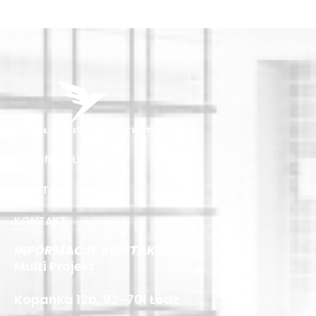
STRONA GŁÓWNA
OFERTA
KONTAKT
INFORMACJE KONTAKTOWE
Multi Projekt
Kopanka 12b, 92-701 Łódź